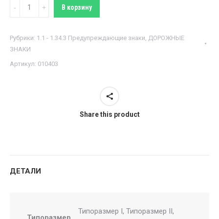
Количество
В корзину
Знак
1.4.3
Рубрики:
1.1 - 1.34.3 Предупреждающие знаки
,
ДОРОЖНЫЕ
Приближение
ЗНАКИ
к
Артикул:
010403
железнодорожному
переезду
Share this product
ДЕТАЛИ
Типоразмер I, Типоразмер II,
Типоразмер