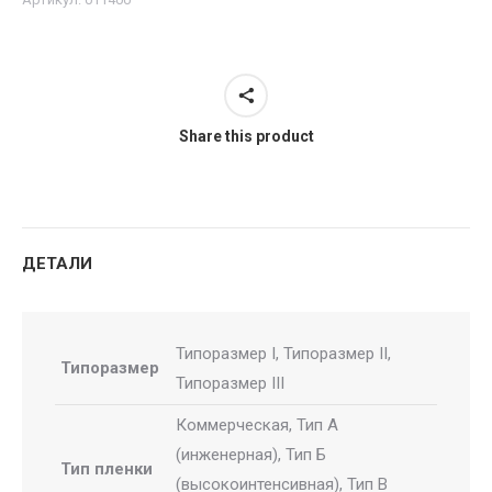
подъем
Share this product
ДЕТАЛИ
Типоразмер I, Типоразмер II,
Типоразмер
Типоразмер III
Коммерческая, Тип А
(инженерная), Тип Б
Тип пленки
(высокоинтенсивная), Тип В