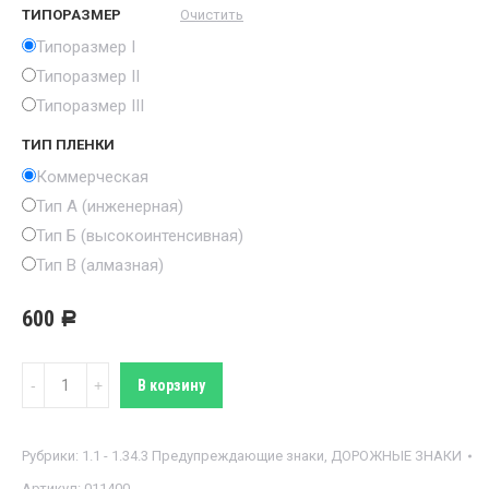
ТИПОРАЗМЕР
Очистить
Типоразмер I
Типоразмер II
Типоразмер III
ТИП ПЛЕНКИ
Коммерческая
Тип А (инженерная)
Тип Б (высокоинтенсивная)
Тип В (алмазная)
600
Р
Количество
В корзину
Знак
1.14
Рубрики:
1.1 - 1.34.3 Предупреждающие знаки
,
ДОРОЖНЫЕ ЗНАКИ
Крутой
Артикул:
011400